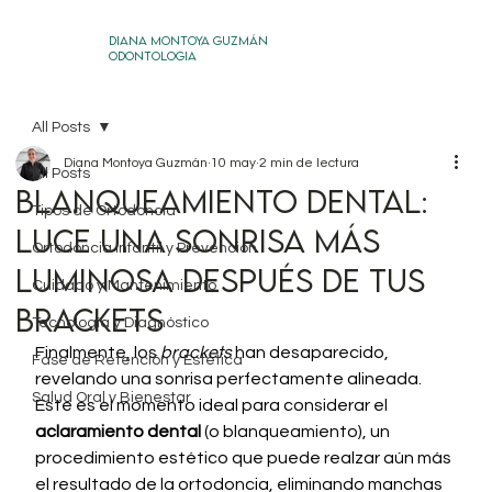
DIANA MONTOYA GUZMÁN
ODONTOLOGIA
All Posts
Diana Montoya Guzmán
10 may
2 min de lectura
All Posts
Blanqueamiento dental:
Tipos de Ortodoncia
luce una sonrisa más
Ortodoncia Infantil y Prevención
luminosa después de tus
Cuidado y Mantenimiento
brackets
Tecnología y Diagnóstico
Finalmente, los 
brackets
 han desaparecido, 
Fase de Retención y Estética
revelando una sonrisa perfectamente alineada. 
Salud Oral y Bienestar
Este es el momento ideal para considerar el 
aclaramiento dental
 (o blanqueamiento), un 
procedimiento estético que puede realzar aún más 
el resultado de la ortodoncia, eliminando manchas 