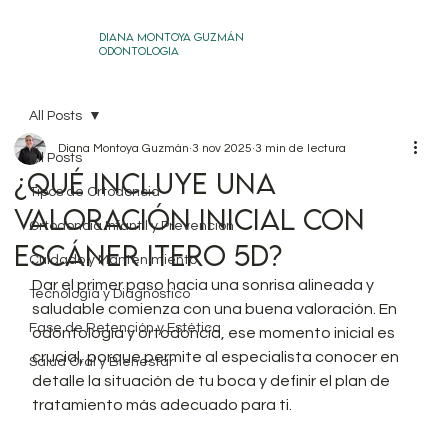
DIANA MONTOYA GUZMÁN
ODONTOLOGIA
All Posts
Diana Montoya Guzmán
3 nov 2025
3 min de lectura
All Posts
¿Qué incluye una
Tipos de Ortodoncia
valoración inicial con
Ortodoncia Infantil y Prevención
escáner iTero 5D?
Cuidado y Mantenimiento
Dar el primer paso hacia una sonrisa alineada y 
Tecnología y Diagnóstico
saludable comienza con una buena valoración. En 
Fase de Retención y Estética
odontología y ortodoncia, ese momento inicial es 
crucial, porque permite al especialista conocer en 
Salud Oral y Bienestar
detalle la situación de tu boca y definir el plan de 
tratamiento más adecuado para ti.