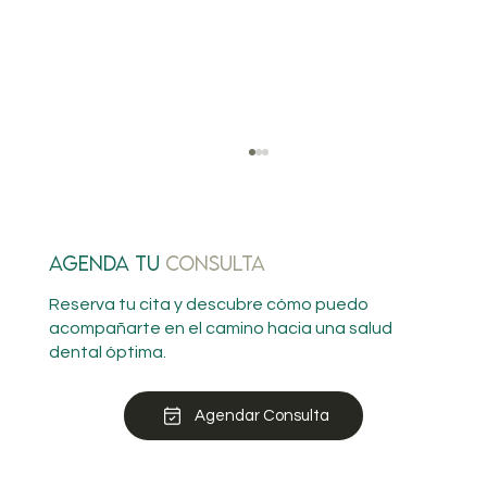
AGENDA tu
CONSULTA
Reserva tu cita y descubre cómo puedo
acompañarte en el camino hacia una salud
dental óptima.
Ortopedia Funcional de los
Agendar Consulta
Maxilares: Corrigiendo
Problemas desde la Infancia