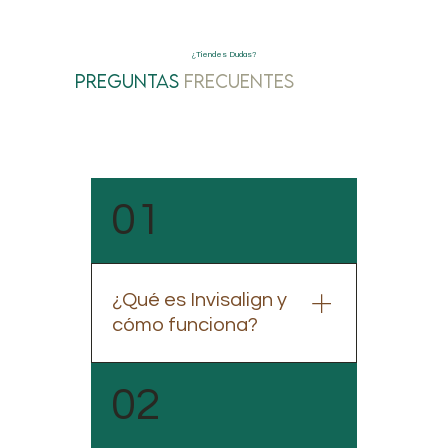
¿Tiendes Dudas?
Preguntas
Frecuentes
01
¿Qué es Invisalign y
cómo funciona?
Invisalign es un sistema de
02
ortodoncia que utiliza
alineadores transparentes