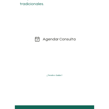
tradicionales.
Descubre los beneficios de la
Láserterapia. ¡Agenda tu cita hoy
mismo!
Agendar Consulta
¿Tiendes Dudas?