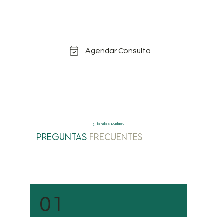
Transforma tu sonrisa con una
limpieza dental profesional.
¡Agenda tu cita hoy mismo!
Agendar Consulta
¿Tiendes Dudas?
Preguntas
Frecuentes
01